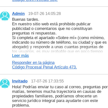
Admin
19-07-26 14:05:28
Buenas tardes.
En nuestro sitio web está prohibido publicar
publicidad o comentarios que no constituyan
preguntas ni respuestas.
Si completa el apartado «Sobre mí» (como mínimo,
indicando su número de teléfono, su ciudad y que es
abogado) y responde a unas cuantas preguntas de
los usuarios, es muy probable que en poco tiempo
Leer más
los clientes empiecen a contactar con usted.
Gracias por su comprensión. ¡Le deseamos mucho
Responder en la página
éxito en su trabajo!
Código Procesal Penal Artículo 473.
Invitado
17-07-26 17:33:55
Hola! Podrías enviar tu caso al correo, preguntas por
matías, tenemos mucha trayectoria en causas de
propiedades familiares, podríamos ofrecerte un
servicio jurídico integral para ayudarte con este
problema.