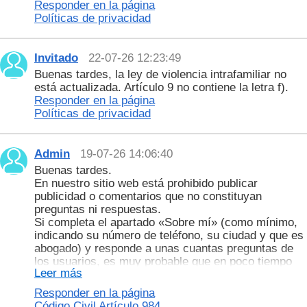
Responder en la página
Políticas de privacidad
Invitado
22-07-26 12:23:49
Buenas tardes, la ley de violencia intrafamiliar no
está actualizada. Artículo 9 no contiene la letra f).
Responder en la página
Políticas de privacidad
Admin
19-07-26 14:06:40
Buenas tardes.
En nuestro sitio web está prohibido publicar
publicidad o comentarios que no constituyan
preguntas ni respuestas.
Si completa el apartado «Sobre mí» (como mínimo,
indicando su número de teléfono, su ciudad y que es
abogado) y responde a unas cuantas preguntas de
los usuarios, es muy probable que en poco tiempo
Leer más
los clientes empiecen a contactar con usted.
Gracias por su comprensión. ¡Le deseamos mucho
Responder en la página
éxito en su trabajo!
Código Civil Artículo 984.