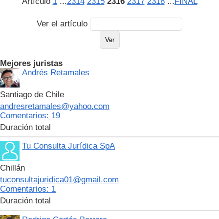
Artículo
1
...
2314
2315
2316
2317
2318
...
FINAL
Ver el artículo
Mejores juristas
Andrés Retamales
Santiago de Chile
andresretamales@yahoo.com
Сomentarios: 19
Duración total
Tu Consulta Jurídica SpA
Chillán
tuconsultajuridica01@gmail.com
Сomentarios: 1
Duración total